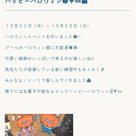
ハッピーハロウィン🎃🍭🍬👻
１０月２２日（水）～１０月２８日（火）
ハロウィンイベントを行いました🎃✨
プールがハロウィン館に大変身🕷️🕸️
可愛い装飾がいっぱいで来るのが楽しいね!!
先生たちの仮装している姿に練習中もわくわく🎵
みんなもノリノリで楽しんでくれました👻
帰りにはお菓子や飴をもらってハッピーハロウィン✌️🍭🍬