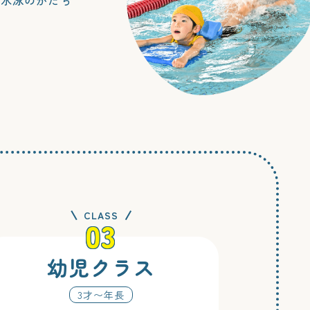
CLASS
03
幼児クラス
3才〜年長