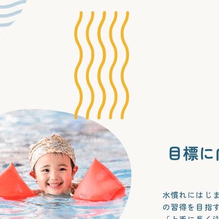
目標に
水慣れにはじ
の習得を目指
「上手に長く