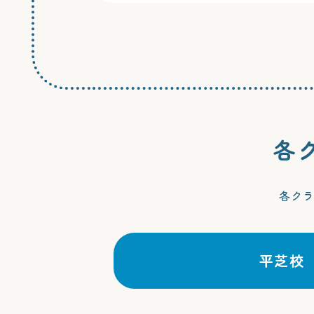
各
各ク
平芝校