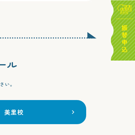
ール
さい。
美里校