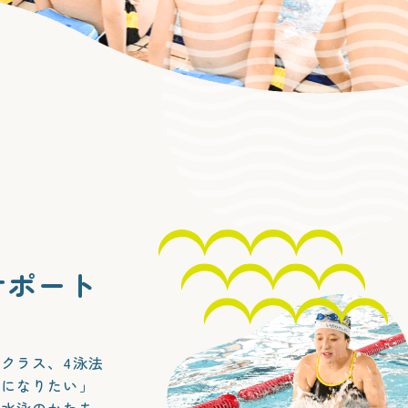
サポート
クラス、4泳法
うになりたい」
す水泳のかたち