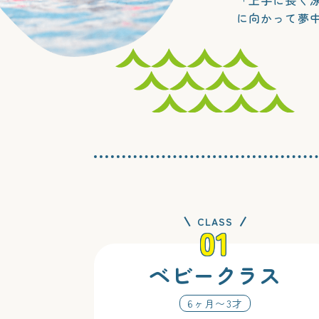
に向かって夢
CLASS
01
ベビークラス
6ヶ月〜3才